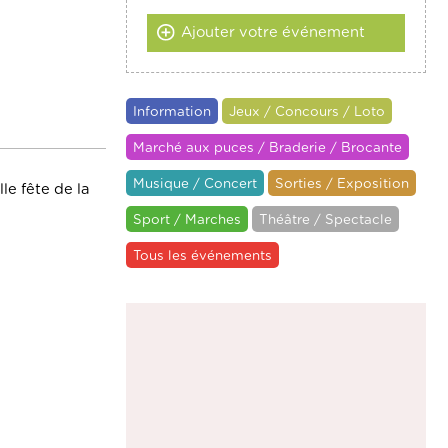
Ajouter votre événement
Information
Jeux / Concours / Loto
Marché aux puces / Braderie / Brocante
Musique / Concert
Sorties / Exposition
le fête de la
Sport / Marches
Théâtre / Spectacle
Tous les événements