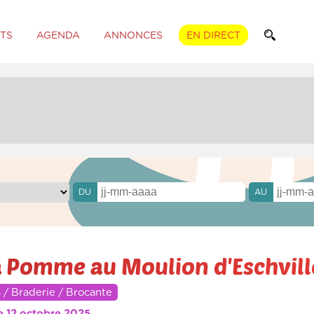
TS
AGENDA
ANNONCES
EN DIRECT
DU
AU
la Pomme au Moulion d'Eschvill
 / Braderie / Brocante
e 12 octobre 2025