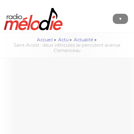
▼
Accueil
Actu
Actualité
Saint-Avold : deux véhicules se percutent avenue
Clemenceau