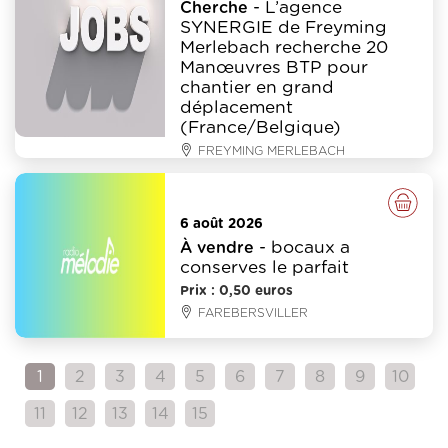
- L’agence
Cherche
SYNERGIE de Freyming
Merlebach recherche 20
Manœuvres BTP pour
chantier en grand
déplacement
(France/Belgique)
FREYMING MERLEBACH
Divers
6 août 2026
- bocaux a
À vendre
conserves le parfait
Prix : 0,50 euros
FAREBERSVILLER
1
2
3
4
5
6
7
8
9
10
11
12
13
14
15