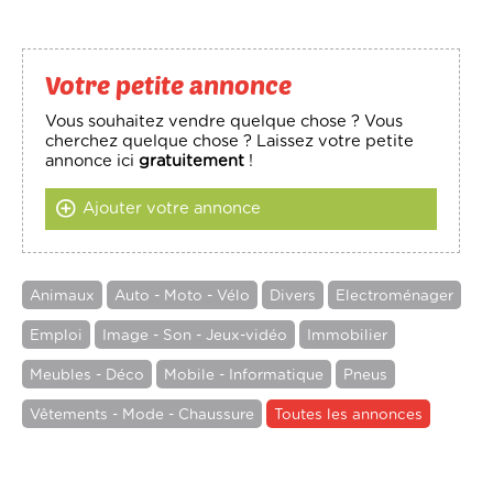
Votre petite annonce
Vous souhaitez vendre quelque chose ? Vous
cherchez quelque chose ? Laissez votre petite
annonce ici
gratuitement
!
Ajouter votre annonce
Animaux
Auto - Moto - Vélo
Divers
Electroménager
Emploi
Image - Son - Jeux-vidéo
Immobilier
Meubles - Déco
Mobile - Informatique
Pneus
Vêtements - Mode - Chaussure
Toutes les annonces