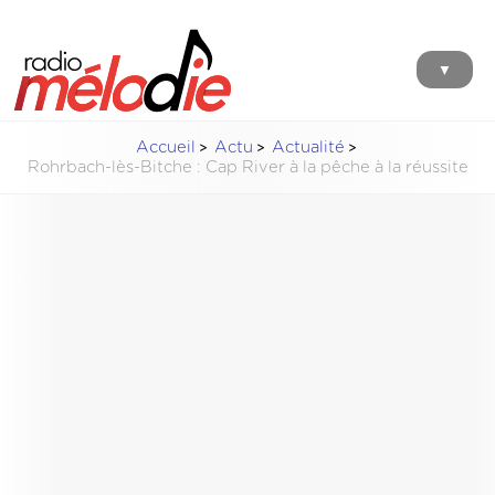
▼
Accueil
Actu
Actualité
Rohrbach-lès-Bitche : Cap River à la pêche à la réussite