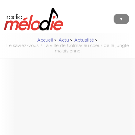
▼
Accueil
Actu
Actualité
Le saviez-vous ? La ville de Colmar au coeur de la jungle
malaisienne