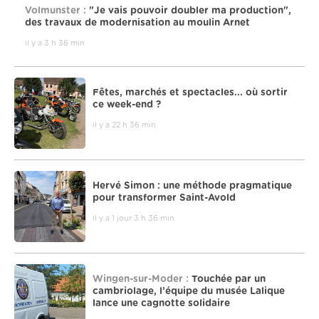
Volmunster :
"Je vais pouvoir doubler ma production",
des travaux de modernisation au moulin Arnet
il y a 3 h 36 min
Fêtes, marchés et spectacles... où sortir
ce week-end ?
il y a 22 h 36 min
Hervé Simon : une méthode pragmatique
pour transformer Saint-Avold
il y a 1 jour 3 h 36 min
Wingen-sur-Moder :
Touchée par un
cambriolage, l’équipe du musée Lalique
lance une cagnotte solidaire