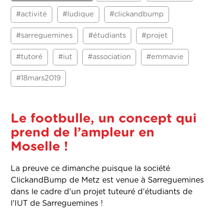
#activité
#ludique
#clickandbump
#sarreguemines
#étudiants
#projet
#tutoré
#iut
#association
#emmavie
#18mars2019
Le footbulle, un concept qui
prend de l’ampleur en
Moselle !
La preuve ce dimanche puisque la société
ClickandBump de Metz est venue à Sarreguemines
dans le cadre d'un projet tuteuré d'étudiants de
l'IUT de Sarreguemines !