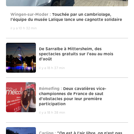
Wingen-sur-Moder :
Touchée par un cambriolage,
l’équipe du musée Lalique lance une cagnotte solidaire
il y a 10 h 32 min
De Sarralbe à Mittersheim, des
spectacles gratuits sur l’eau au mois
d’août
il y a 18 h 37 min
Rémelfing :
Deux cavalières vice-
championnes de France de saut
d’obstacles pour leur première
participation
il y a 18 h 38 min
Carling :
"On est à l’air libre, on n’est pas