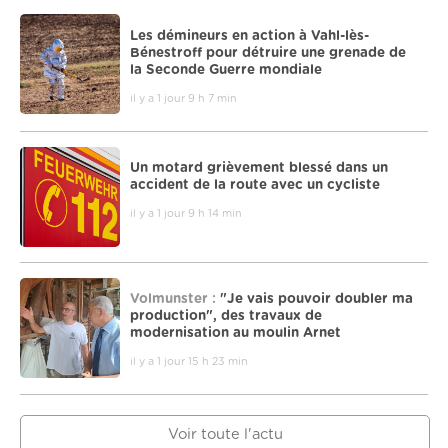
Les démineurs en action à Vahl-lès-
Bénestroff pour détruire une grenade de
la Seconde Guerre mondiale
il y a 1 jour 9 h 7 min
Un motard grièvement blessé dans un
accident de la route avec un cycliste
il y a 1 jour 9 h 14 min
Volmunster :
"Je vais pouvoir doubler ma
production", des travaux de
modernisation au moulin Arnet
il y a 1 jour 15 h 23 min
Voir toute l'actu