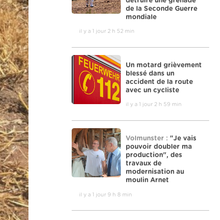
détruire une grenade
de la Seconde Guerre
mondiale
il y a 1 jour 2 h 52 min
Un motard grièvement
blessé dans un
accident de la route
avec un cycliste
il y a 1 jour 2 h 59 min
Volmunster :
"Je vais
pouvoir doubler ma
production", des
travaux de
modernisation au
moulin Arnet
il y a 1 jour 9 h 8 min