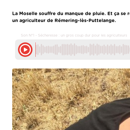
La Moselle souffre du manque de pluie. Et ça se r
un agriculteur de Rémering-lès-Puttelange.
Son N°1 - Sécheresse : un gros coup dur pour les agriculteurs