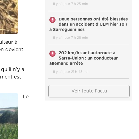
il y a 1 jour 7 h 25 min
Deux personnes ont été blessées
dans un accident d’ULM hier soir
à Sarreguemines
il y a 1 jour 7 h 26 min
ulteur à
en devient
202 km/h sur l'autoroute à
Sarre-Union : un conducteur
allemand arrêté
qu’il n’y a
il y a 1 jour 21 h 43 min
dement est
Voir toute l'actu
Le