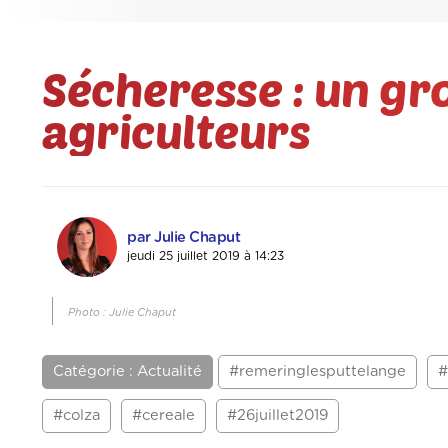
Sécheresse : un gr
agriculteurs
par Julie Chaput
jeudi 25 juillet 2019 à 14:23
Photo : Julie Chaput
Catégorie : Actualité
#remeringlesputtelange
#
#colza
#cereale
#26juillet2019