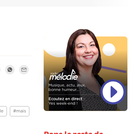
Musique, actu, jeux,
bonne humeur...
Ecoutez en direct :
Yes week-end !
le
#mais