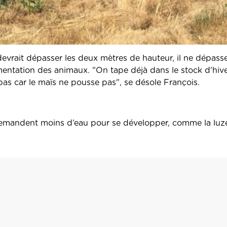
l devrait dépasser les deux mètres de hauteur, il ne dépa
entation des animaux. "On tape déjà dans le stock d'hiver
 pas car le maïs ne pousse pas", se désole François.
i demandent moins d’eau pour se développer, comme la luze