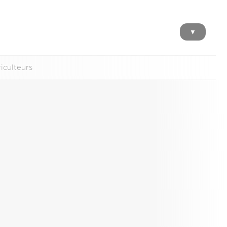
▼
iculteurs