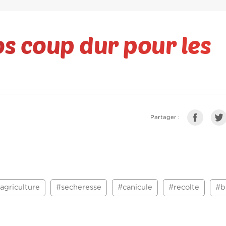
os coup dur pour les
Partager :
agriculture
#secheresse
#canicule
#recolte
#b