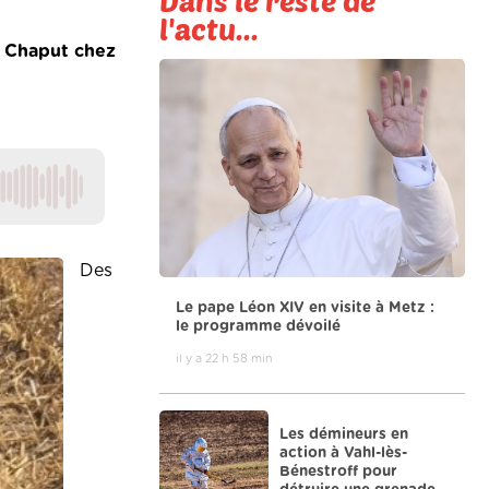
Dans le reste de
l'actu...
e Chaput chez
Des
Le pape Léon XIV en visite à Metz :
le programme dévoilé
il y a 22 h 58 min
Les démineurs en
action à Vahl-lès-
Bénestroff pour