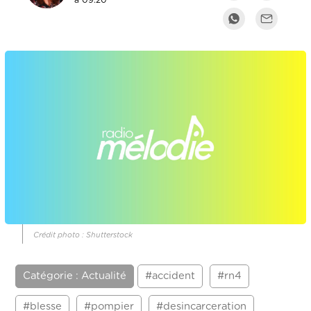
à 09:20
Crédit photo : Shutterstock
Catégorie : Actualité
#accident
#rn4
#blesse
#pompier
#desincarceration