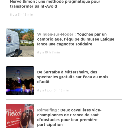
Hervé Simon : une méthode pragmatique pour
transformer Saint-Avold
il y a 3 h 13 min
Wingen-sur-Moder :
Touchée par un
cambriolage, l’équipe du musée Lalique
lance une cagnotte solidaire
il y a 19 h 7 min
De Sarralbe à Mittersheim, des
spectacles gratuits sur l’eau au mois
d’août
il y a 1 jour 3 h 13 min
Rémelfing :
Deux cavalières vice-
championnes de France de saut
d’obstacles pour leur première
participation