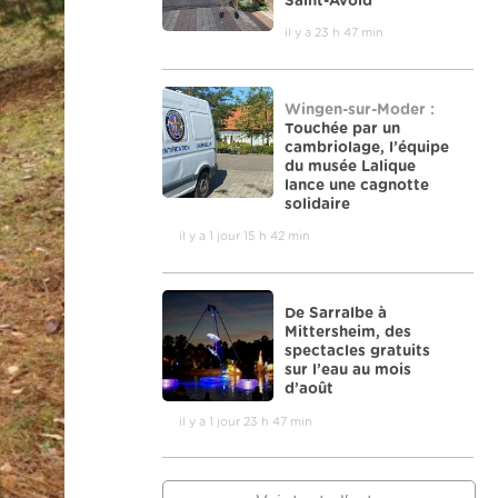
Saint-Avold
il y a 23 h 47 min
Wingen-sur-Moder :
Touchée par un
cambriolage, l’équipe
du musée Lalique
lance une cagnotte
solidaire
il y a 1 jour 15 h 42 min
De Sarralbe à
Mittersheim, des
spectacles gratuits
sur l’eau au mois
d’août
il y a 1 jour 23 h 47 min