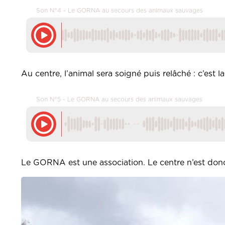
Son N°4 - Le GORNA au secours des animaux sauvages
Au centre, l’animal sera soigné puis relâché : c’est la
Son N°5 - Le GORNA au secours des animaux sauvages
Le GORNA est une association. Le centre n’est don