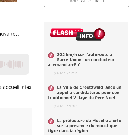
Voir toute l'actu
sauvages.
202 km/h sur l'autoroute à
Sarre-Union : un conducteur
allemand arrêté
il y a 12 h 23 min
accueillir les
La Ville de Creutzwald lance un
appel à candidatures pour son
traditionnel Village du Père Noël
il y a 12 h 54 min
La préfecture de Moselle alerte
sur la présence du moustique
tigre dans la région