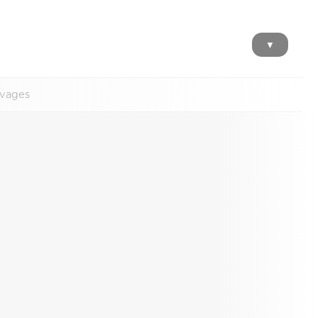
▼
uvages