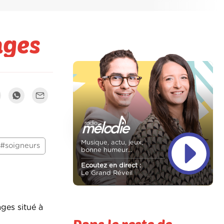
ages
Musique, actu, jeux,
#soigneurs
bonne humeur...
Ecoutez en direct :
Le Grand Réveil
ges situé à