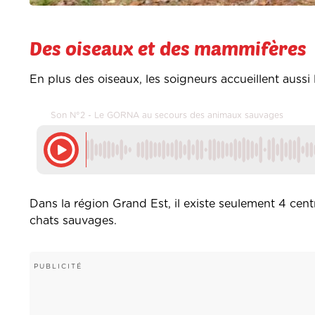
Des oiseaux et des mammifères
En plus des oiseaux, les soigneurs accueillent auss
Son N°2 - Le GORNA au secours des animaux sauvages
Dans la région Grand Est, il existe seulement 4 centr
chats sauvages.