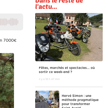
Dans le reste de
l'actu...
ron 7000€
Fêtes, marchés et spectacles... où
sortir ce week-end ?
il y a 18 h 47 min
Hervé Simon : une
méthode pragmatique
pour transformer