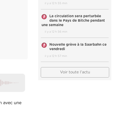
il y a 12 h 55 min
La circulation sera perturbée
dans le Pays de Bitche pendant
une semaine
il y a 12 h 56 min
Nouvelle grève à la Saarbahn ce
vendredi
il y a 12 h 57 min
Voir toute l'actu
on avec une