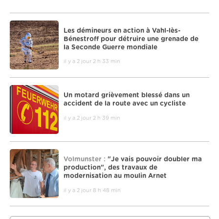
Les démineurs en action à Vahl-lès-
Bénestroff pour détruire une grenade de
la Seconde Guerre mondiale
il y a 2 jour 2 h 33 min
Un motard grièvement blessé dans un
accident de la route avec un cycliste
il y a 2 jour 2 h 39 min
Volmunster :
"Je vais pouvoir doubler ma
production", des travaux de
modernisation au moulin Arnet
il y a 2 jour 8 h 48 min