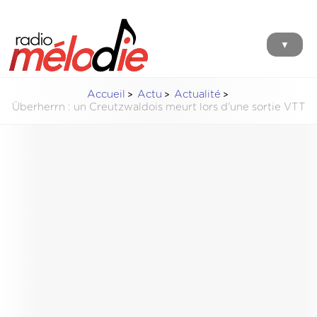
▼
Accueil
Actu
Actualité
Überherrn : un Creutzwaldois meurt lors d'une sortie VTT