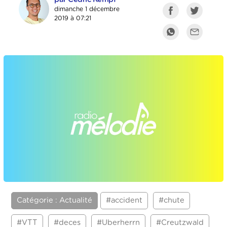
dimanche 1 décembre
2019 à 07:21
Catégorie : Actualité
#accident
#chute
#VTT
#deces
#Uberherrn
#Creutzwald