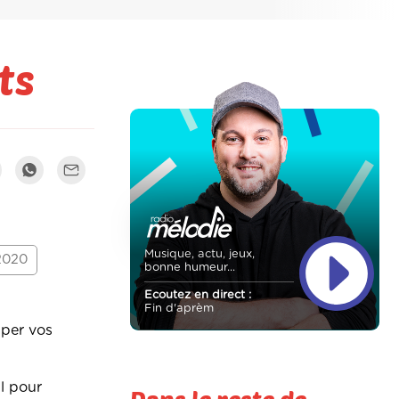
ts
Musique, actu, jeux,
2020
bonne humeur...
Ecoutez en direct :
Fin d'aprèm
uper vos
l pour