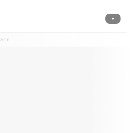
▼
fants