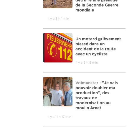
détruire une grenade
de la Seconde Guerre
mondiale
il y a 5 h 1 min
Un motard grièvement
blessé dans un
accident de la route
avec un cycliste
il y a 5 h 8 min
Volmunster :
"Je vais
pouvoir doubler ma
production", des
travaux de
modernisation au
moulin Arnet
il y a 11 h 17 min