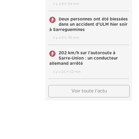
il y a 9 h 34 min
Deux personnes ont été blessées
dans un accident d’ULM hier soir
à Sarreguemines
il y a 9 h 35 min
202 km/h sur l'autoroute à
Sarre-Union : un conducteur
allemand arrêté
il y a 23 h 52 min
Voir toute l'actu