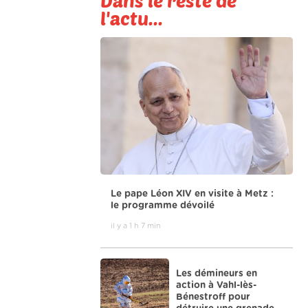
Dans le reste de
l'actu...
Le pape Léon XIV en visite à Metz :
le programme dévoilé
il y a 1 h 7 min
Les démineurs en
action à Vahl-lès-
Bénestroff pour