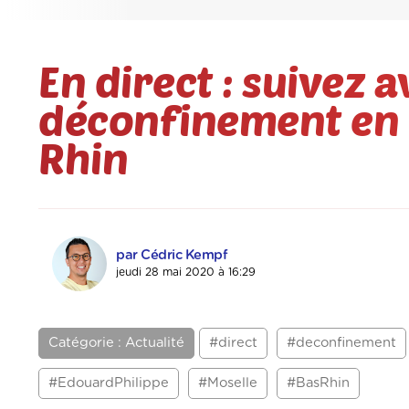
En direct : suivez 
déconfinement en M
Rhin
par Cédric Kempf
jeudi 28 mai 2020 à 16:29
Catégorie : Actualité
#direct
#deconfinement
#EdouardPhilippe
#Moselle
#BasRhin