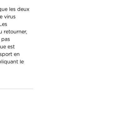
que les deux
e virus
Les
u retourner,
e pas
ue est
sport en
liquant le