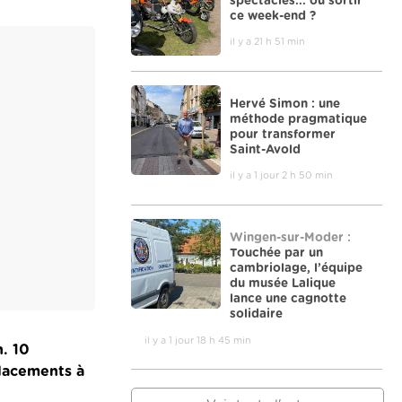
spectacles... où sortir
ce week-end ?
il y a 21 h 51 min
Hervé Simon : une
méthode pragmatique
pour transformer
Saint-Avold
il y a 1 jour 2 h 50 min
Wingen-sur-Moder :
Touchée par un
cambriolage, l’équipe
du musée Lalique
lance une cagnotte
solidaire
il y a 1 jour 18 h 45 min
n. 10
placements à