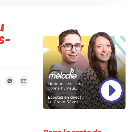
u
s-
Musique, actu, jeux,
bonne humeur...
Ecoutez en direct :
Le Grand Réveil