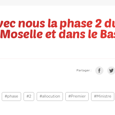
avec nous la phase 2 d
oselle et dans le Ba
Partager :
#phase
#2
#allocution
#Premier
#Ministre