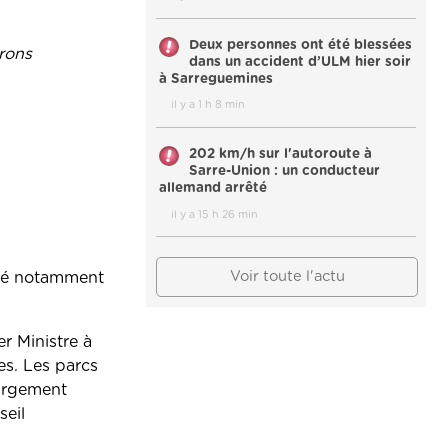
Deux personnes ont été blessées
érons
dans un accident d’ULM hier soir
à Sarreguemines
il y a 1 h 8 min
202 km/h sur l'autoroute à
Sarre-Union : un conducteur
allemand arrêté
il y a 15 h 26 min
Voir toute l'actu
gné notamment
r Ministre à
es. Les parcs
largement
seil