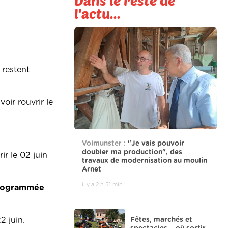
Dans le reste de
l'actu...
 restent
oir rouvrir le
Volmunster :
"Je vais pouvoir
doubler ma production", des
ir le 02 juin
travaux de modernisation au moulin
Arnet
il y a 2 h 51 min
 programmée
Fêtes, marchés et
2 juin.