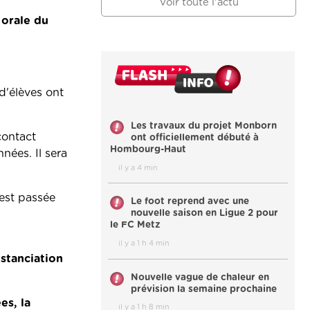
Voir toute l'actu
 orale du
d'élèves ont
Les travaux du projet Monborn
contact
ont officiellement débuté à
Hombourg-Haut
nées. Il sera
il y a 4 min
 est passée
Le foot reprend avec une
nouvelle saison en Ligue 2 pour
le FC Metz
il y a 1 h 4 min
stanciation
Nouvelle vague de chaleur en
prévision la semaine prochaine
es, la
il y a 1 h 8 min