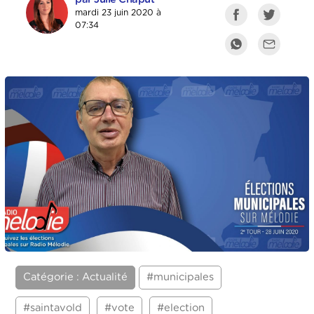
mardi 23 juin 2020 à
07:34
Catégorie : Actualité
#municipales
#saintavold
#vote
#election