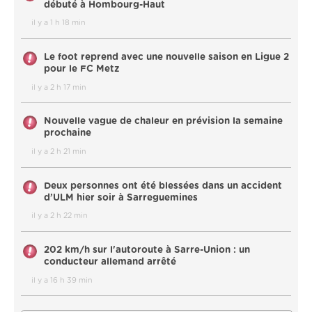
débuté à Hombourg-Haut
il y a 1 h 18 min
Le foot reprend avec une nouvelle saison en Ligue 2
pour le FC Metz
il y a 2 h 17 min
Nouvelle vague de chaleur en prévision la semaine
prochaine
il y a 2 h 21 min
Deux personnes ont été blessées dans un accident
d’ULM hier soir à Sarreguemines
il y a 2 h 22 min
202 km/h sur l'autoroute à Sarre-Union : un
conducteur allemand arrêté
il y a 16 h 39 min