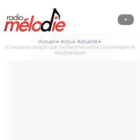
▼
Accueil
Actu
Actualité
10 hectares ravagés par les flammes entre Diemeringen et
Waldhambach