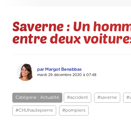
Saverne : Un homm
entre deux voiture
par Margot Benabbas
mardi 29 décembre 2020 à 07:48
Catégorie : Actualité
#accident
#saverne
#v
#CHUhautepierre
#pompiers