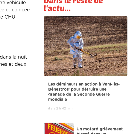
Dans le reste de
re véhicule
l'actu...
ée et coincée
 le CHU
dans la nuit
nes et deux
Les démineurs en action à Vahl-lès-
Bénestroff pour détruire une
grenade de la Seconde Guerre
mondiale
il y a 2 h 42 min
Un motard grièvement