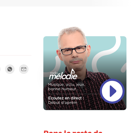
Musique, actu, jeux,
bonne humeur...
Ecoutez en direct :
Début d'aprèm