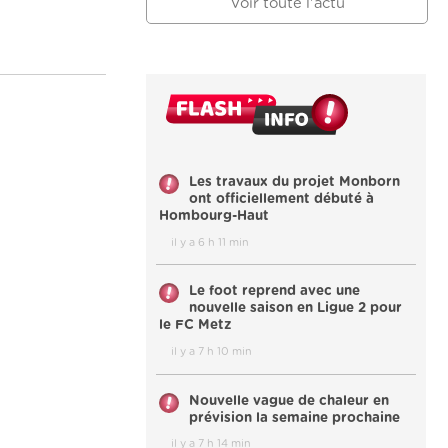
Voir toute l'actu
Les travaux du projet Monborn
ont officiellement débuté à
Hombourg-Haut
il y a 6 h 11 min
Le foot reprend avec une
nouvelle saison en Ligue 2 pour
le FC Metz
il y a 7 h 10 min
Nouvelle vague de chaleur en
prévision la semaine prochaine
il y a 7 h 14 min