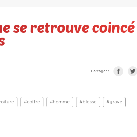
e se retrouve coincé
s
Partager :
oiture
#coffre
#homme
#blesse
#grave