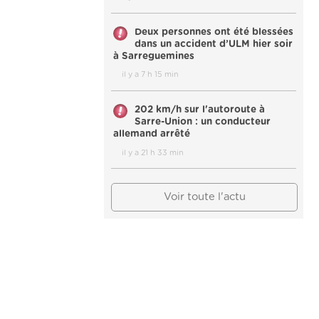
Deux personnes ont été blessées
dans un accident d’ULM hier soir
à Sarreguemines
il y a 7 h 15 min
202 km/h sur l'autoroute à
Sarre-Union : un conducteur
allemand arrêté
il y a 21 h 33 min
Voir toute l'actu