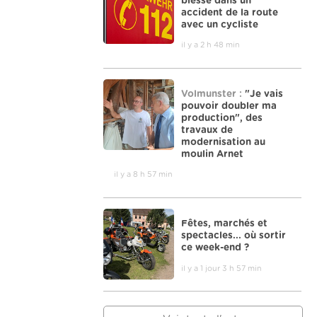
blessé dans un
accident de la route
avec un cycliste
il y a 2 h 48 min
Volmunster :
"Je vais
pouvoir doubler ma
production", des
travaux de
modernisation au
moulin Arnet
il y a 8 h 57 min
Fêtes, marchés et
spectacles... où sortir
ce week-end ?
il y a 1 jour 3 h 57 min