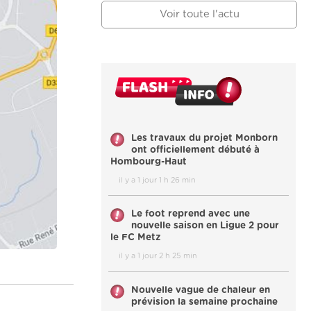
Voir toute l'actu
Les travaux du projet Monborn
ont officiellement débuté à
Hombourg-Haut
il y a 1 jour 1 h 26 min
Le foot reprend avec une
nouvelle saison en Ligue 2 pour
le FC Metz
il y a 1 jour 2 h 25 min
Nouvelle vague de chaleur en
prévision la semaine prochaine