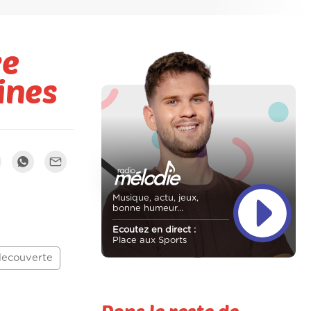
re
ines
Musique, actu, jeux,
bonne humeur...
Ecoutez en direct :
Place aux Sports
ecouverte