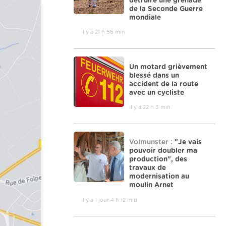
détruire une grenade
de la Seconde Guerre
mondiale
il y a 21 h 56 min
Un motard grièvement
blessé dans un
accident de la route
avec un cycliste
il y a 22 h 3 min
Volmunster :
"Je vais
pouvoir doubler ma
production", des
travaux de
modernisation au
moulin Arnet
il y a 1 jour 4 h 12 min