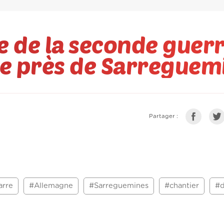
e de la seconde guer
e près de Sarreguem
Partager :
arre
#Allemagne
#Sarreguemines
#chantier
#d