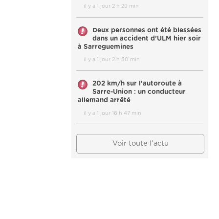
il y a 1 jour 2 h 29 min
Deux personnes ont été blessées
dans un accident d’ULM hier soir
à Sarreguemines
il y a 1 jour 2 h 30 min
202 km/h sur l'autoroute à
Sarre-Union : un conducteur
allemand arrêté
il y a 1 jour 16 h 47 min
Voir toute l'actu