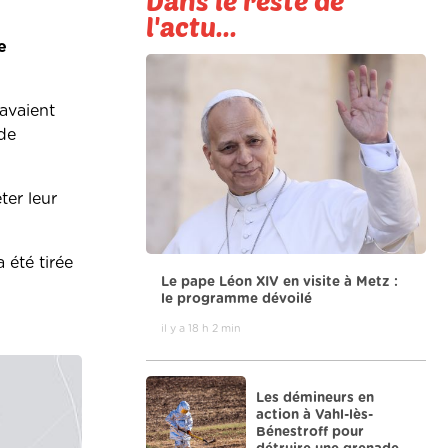
Dans le reste de
l'actu...
e
 avaient
de
ter leur
 été tirée
Le pape Léon XIV en visite à Metz :
le programme dévoilé
il y a 18 h 2 min
Les démineurs en
action à Vahl-lès-
Bénestroff pour