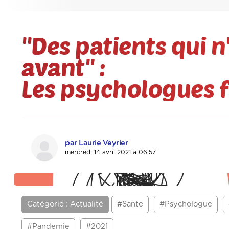
''Des patients qui 
avant" :
Les psychologues f
par Laurie Veyrier
mercredi 14 avril 2021 à 06:57
Les psychologues face à la pandémie" />
Catégorie : Actualité
#Sante
#Psychologue
#Pandemie
#2021