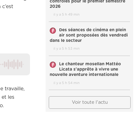
contrôles pour le premier semestre
 c’est
2026
il y a 5 h 49 min
Des séances de cinéma en plein
air sont proposées dès vendredi
dans le secteur
il y a 5 h 53 min
Le chanteur mosellan Mattéo
Licata s'apprête à vivre une
nouvelle aventure internationale
il y a 5 h 54 min
 travaille,
 et les
Voir toute l'actu
o.