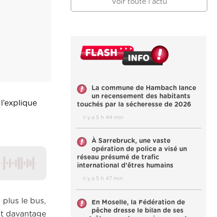
Voir toute l'actu
La commune de Hambach lance
un recensement des habitants
l’explique
touchés par la sécheresse de 2026
il y a 5 h 44 min
À Sarrebruck, une vaste
opération de police a visé un
réseau présumé de trafic
international d’êtres humains
il y a 5 h 47 min
 plus le bus,
En Moselle, la Fédération de
pêche dresse le bilan de ses
ont davantage