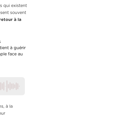
s qui existent
osent souvent
retour à la
s
ient à guérir
mple face au
s, à la
eur