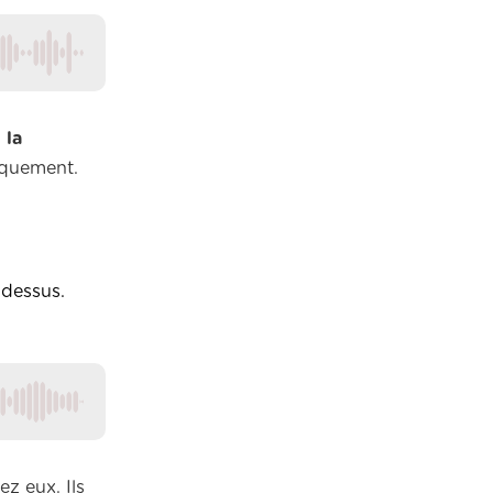
 la
giquement.
 dessus.
z eux. Ils