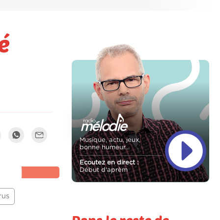
é
Musique, actu, jeux,
bonne humeur...
Ecoutez en direct :
Début d'aprèm
rus