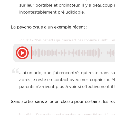
sur leur portable et ordinateur. Il y a beaucou
incontestablement préjudiciable.
La psychologue a un exemple récent :
Son N°3 - ''Des patients qui n'auraient pas consulté avant" : 
J’ai un ado, que j’ai rencontré, qui reste dans sa
après je reste en contact avec mes copains ». Mai
parents n’arrivent plus à voir si effectivement il tr
Sans sortie, sans aller en classe pour certains, les r
Son N°4 - ''Des patients qui n'auraient pas consulté avant" : 