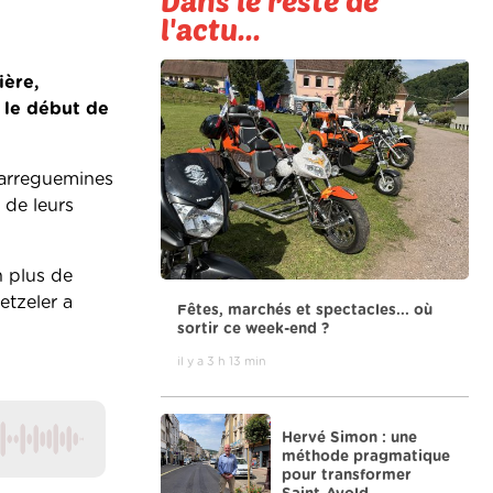
Dans le reste de
l'actu...
ière,
 le début de
Sarreguemines
 de leurs
n plus de
etzeler a
Fêtes, marchés et spectacles... où
sortir ce week-end ?
il y a 3 h 13 min
Hervé Simon : une
méthode pragmatique
pour transformer