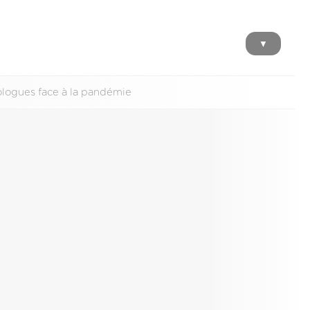
▼
hologues face à la pandémie