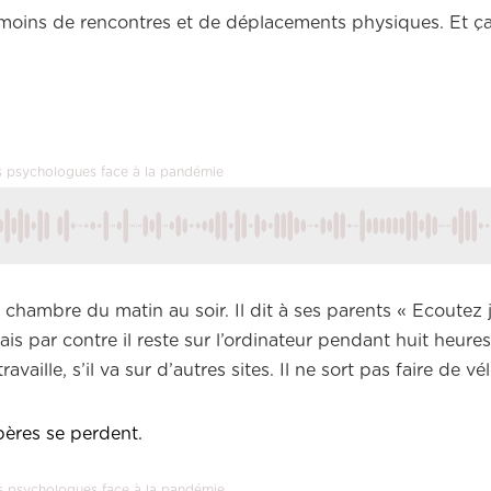
p moins de rencontres et de déplacements physiques. Et ça
Les psychologues face à la pandémie
 chambre du matin au soir. Il dit à ses parents « Ecoutez je
s par contre il reste sur l’ordinateur pendant huit heures
availle, s’il va sur d’autres sites. Il ne sort pas faire de vél
epères se perdent.
Les psychologues face à la pandémie