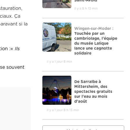
Saint-Avold
stauration,
il y a 8 h 13 min
ociaux. Ça
ravant si la
Wingen-sur-Moder :
Touchée par un
cambriolage, l’équipe
du musée Lalique
lance une cagnotte
tion :«
Ils
solidaire
il y a 1 jour 8 min
ose souvent
De Sarralbe à
Mittersheim, des
spectacles gratuits
sur l’eau au mois
d’août
il y a 1 jour 8 h 13 min