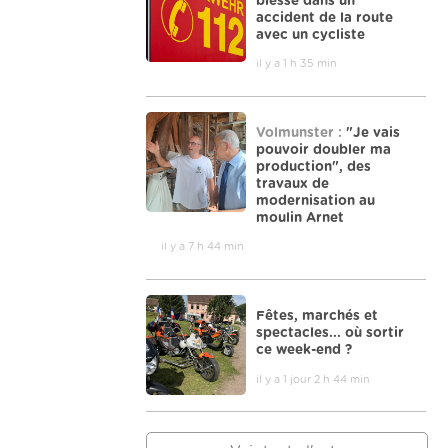
blessé dans un
accident de la route
avec un cycliste
il y a 1 h 35 min
Volmunster :
"Je vais
pouvoir doubler ma
production", des
travaux de
modernisation au
moulin Arnet
il y a 7 h 44 min
Fêtes, marchés et
spectacles... où sortir
ce week-end ?
il y a 1 jour 2 h 44 min