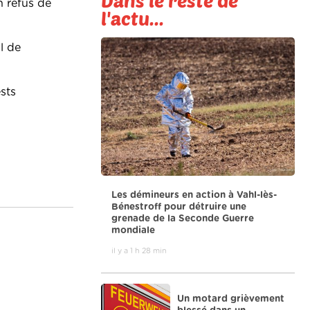
Dans le reste de
n refus de
l'actu...
al de
sts
Les démineurs en action à Vahl-lès-
Bénestroff pour détruire une
grenade de la Seconde Guerre
mondiale
il y a 1 h 28 min
Un motard grièvement