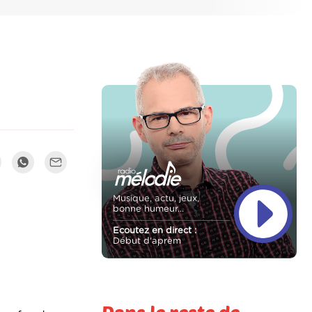
Musique, actu, jeux,
bonne humeur...
Ecoutez en direct :
Début d'aprèm