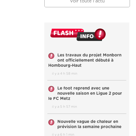
Voir toute l'actu
Les travaux du projet Monborn
ont officiellement débuté à
Hombourg-Haut
il y a 4 h 58 min
Le foot reprend avec une
nouvelle saison en Ligue 2 pour
le FC Metz
il y a 5 h 57 min
Nouvelle vague de chaleur en
prévision la semaine prochaine
il y a 6 h 1 min