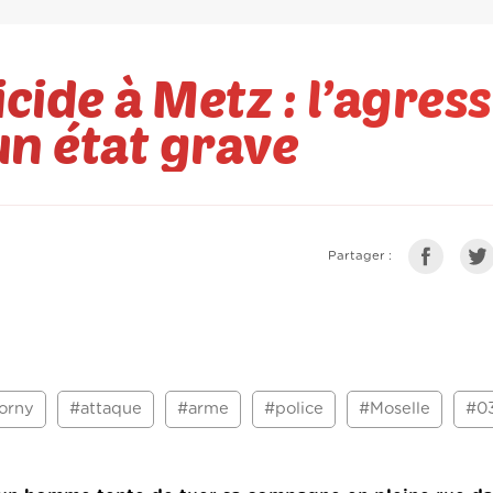
cide à Metz : l’agres
un état grave
Partager :
orny
#attaque
#arme
#police
#Moselle
#03