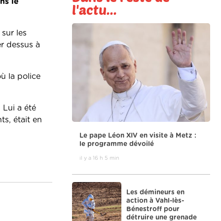
ns le
l'actu...
sur les
er dessus à
ù la police
 Lui a été
s, était en
Le pape Léon XIV en visite à Metz :
le programme dévoilé
il y a 16 h 5 min
Les démineurs en
action à Vahl-lès-
Bénestroff pour
détruire une grenade