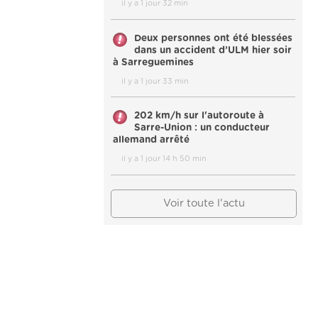
il y a 1 jour 32 min
Deux personnes ont été blessées
dans un accident d’ULM hier soir
à Sarreguemines
il y a 1 jour 33 min
202 km/h sur l'autoroute à
Sarre-Union : un conducteur
allemand arrêté
il y a 1 jour 14 h 50 min
Voir toute l'actu