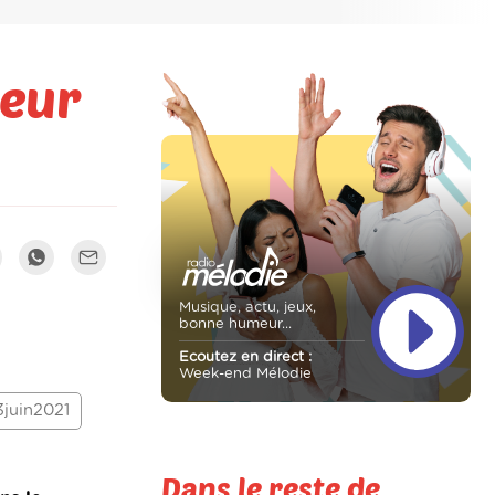
seur
Musique, actu, jeux,
bonne humeur...
Ecoutez en direct :
Week-end Mélodie
juin2021
Dans le reste de