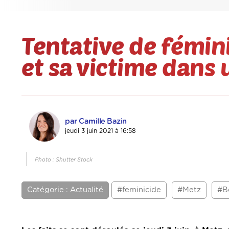
Tentative de fémini
et sa victime dans 
par Camille Bazin
jeudi 3 juin 2021 à 16:58
Photo : Shutter Stock
Catégorie : Actualité
#feminicide
#Metz
#B