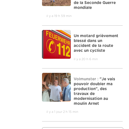
de la Seconde Guerre
mondiale
il y a 19 h 59 min
Un motard grièvement
blessé dans un
accident de la route
avec un cycliste
il y a 20 h 6 min
Volmunster :
"Je vais
pouvoir doubler ma
production", des
travaux de
modernisation au
moulin Arnet
il y a 1 jour 2 h 15 min