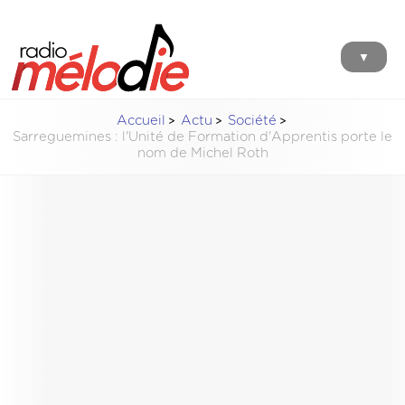
▼
Accueil
Actu
Société
Sarreguemines : l'Unité de Formation d'Apprentis porte le
nom de Michel Roth