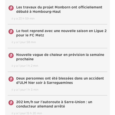
Les travaux du projet Monborn ont officiellement
débuté à Hombourg-Haut
il y a 23 h 59 min
Le foot reprend avec une nouvelle saison en Ligue 2
pour le FC Metz
il y a 1 jour 58 min
Nouvelle vague de chaleur en prévision la semaine
prochaine
il y a 1 jour 1 h 2 min
Deux personnes ont été blessées dans un accident
d’ULM hier soir à Sarreguemines
il y a 1 jour 1 h 3 min
202 km/h sur l'autoroute à Sarre-Union : un
conducteur allemand arrêté
il y a 1 jour 15 h 20 min