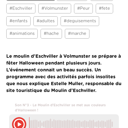
#Eschviller
#Volmunster
#Peur
#fete
#enfants
#adultes
#deguisements
#animations
#hache
#marche
Le moulin d’Eschviller à Volmunster se prépare à
fêter Halloween pendant plusieurs jours.
L’événement connait un beau succès. Un
programme avec des activités parfois insolites
que nous explique Estelle Muller, responsable du
site touristique du Moulin d’Eschviller.
Son N°3 - Le Moulin d'Eschviller se met aux couleurs
d'Halloween !