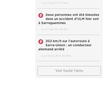
il y a 1 jour 6 h 17 min
Deux personnes ont été blessées
dans un accident d’ULM hier soir
à Sarreguemines
il y a 1 jour 6 h 18 min
202 km/h sur l'autoroute à
Sarre-Union : un conducteur
allemand arrêté
il y a 1 jour 20 h 35 min
Voir toute l'actu