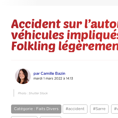
Accident sur l’auto
véhicules impliqué
Folkling légèremen
par Camille Bazin
mardi 1 mars 2022 à 14:13
Photo : Shutter Stock
Catégorie : Faits Divers
#accident
#Sarre
#