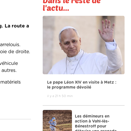
Dans le reste de
l'actu...
. La route a
rrelouis.
oie de droite.
véhicule
 autres.
matériels
Le pape Léon XIV en visite à Metz :
le programme dévoilé
il y a 21 h 50 min
Les démineurs en
action à Vahl-lès-
Bénestroff pour