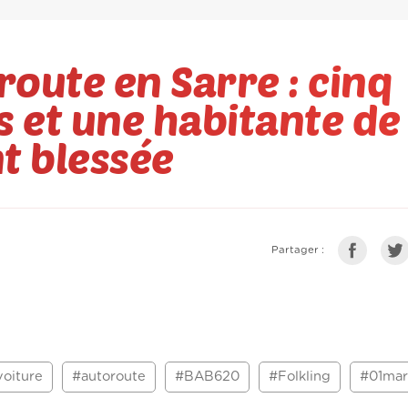
route en Sarre : cinq
s et une habitante de
t blessée
Partager :
voiture
#autoroute
#BAB620
#Folkling
#01mar