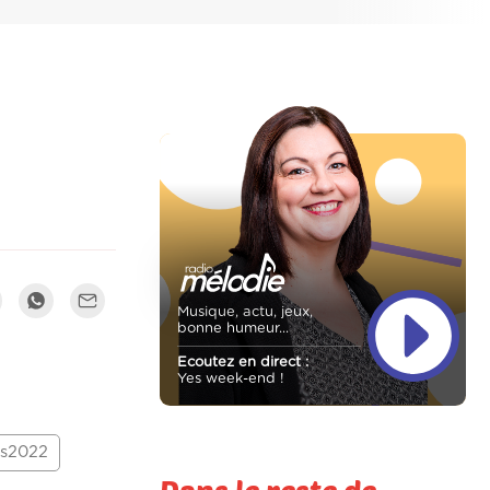
Musique, actu, jeux,
bonne humeur...
Ecoutez en direct :
Yes week-end !
s2022