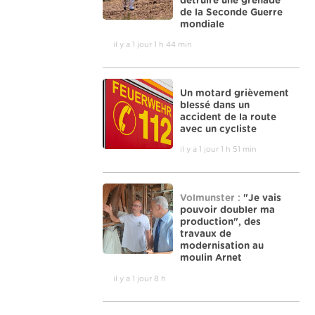
détruire une grenade
de la Seconde Guerre
mondiale
il y a 1 jour 1 h 44 min
Un motard grièvement
blessé dans un
accident de la route
avec un cycliste
il y a 1 jour 1 h 51 min
Volmunster :
"Je vais
pouvoir doubler ma
production", des
travaux de
modernisation au
moulin Arnet
il y a 1 jour 8 h