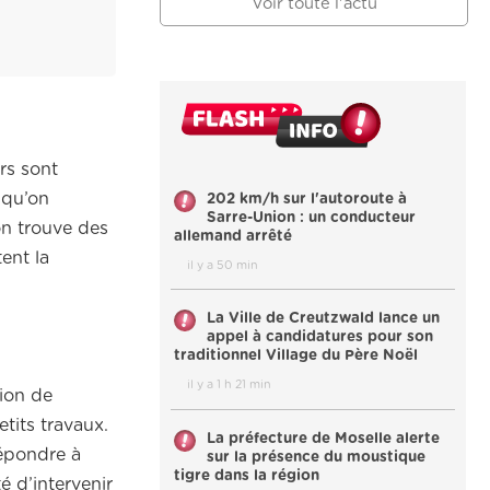
Voir toute l'actu
rs sont
 qu’on
202 km/h sur l'autoroute à
Sarre-Union : un conducteur
on trouve des
allemand arrêté
ent la
il y a 50 min
La Ville de Creutzwald lance un
appel à candidatures pour son
traditionnel Village du Père Noël
il y a 1 h 21 min
tion de
tits travaux.
La préfecture de Moselle alerte
répondre à
sur la présence du moustique
tigre dans la région
é d’intervenir