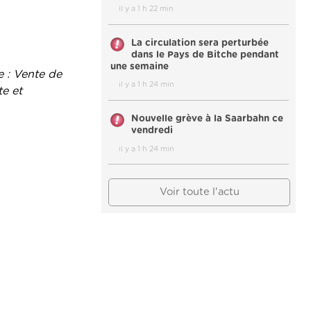
il y a 1 h 22 min
La circulation sera perturbée
dans le Pays de Bitche pendant
une semaine
 : Vente de
il y a 1 h 24 min
te et
Nouvelle grève à la Saarbahn ce
vendredi
il y a 1 h 24 min
Voir toute l'actu