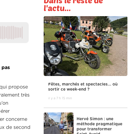
Dans le reste de
l'actu...
 pas
Fêtes, marchés et spectacles... où
 qui propose
sortir ce week-end ?
ralement très
il y a 7 h 15 min
u’on
érer
Hervé Simon : une
ier concerne
méthode pragmatique
vaux de second
pour transformer