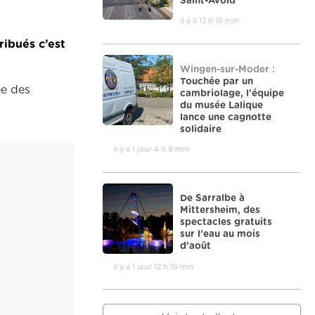
Saint-Avold
il y a 12 h 15 min
ribués c’est
Wingen-sur-Moder :
Touchée par un
ée des
cambriolage, l’équipe
du musée Lalique
lance une cagnotte
solidaire
il y a 1 jour 4 h 9 min
De Sarralbe à
Mittersheim, des
spectacles gratuits
sur l’eau au mois
d’août
il y a 1 jour 12 h 15 min