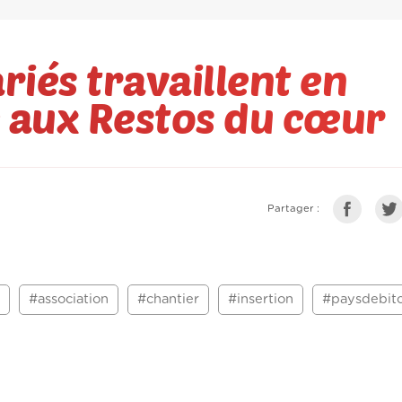
riés travaillent en
aux Restos du cœur
Partager :
#association
#chantier
#insertion
#paysdebit