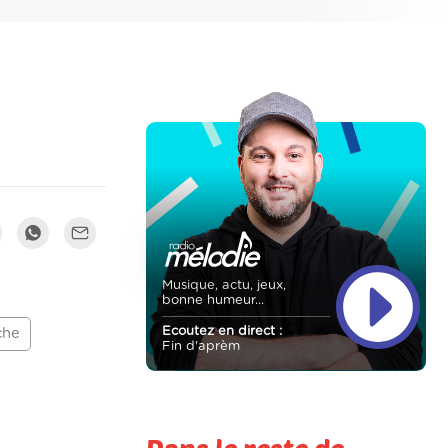
Musique, actu, jeux,
bonne humeur...
Ecoutez en direct :
che
Fin d'aprèm