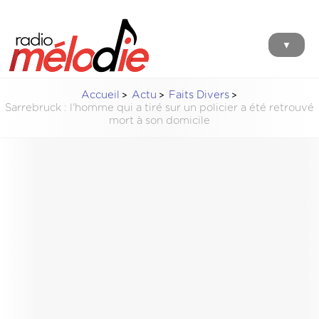
▼
Accueil
Actu
Faits Divers
Sarrebruck : l'homme qui a tiré sur un policier a été retrouvé
mort à son domicile