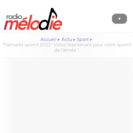
▼
Accueil
Actu
Sport
''Palmarès sportif 2022'' Votez maintenant pour votre sportif
de l'année !