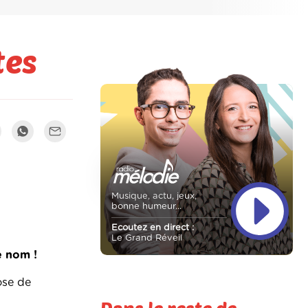
tes
Musique, actu, jeux,
bonne humeur...
Ecoutez en direct :
Le Grand Réveil
e nom !
ose de