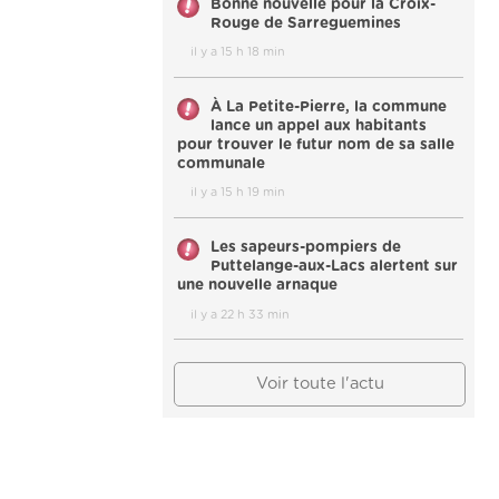
Bonne nouvelle pour la Croix-
Rouge de Sarreguemines
il y a 15 h 18 min
À La Petite-Pierre, la commune
lance un appel aux habitants
pour trouver le futur nom de sa salle
communale
il y a 15 h 19 min
Les sapeurs-pompiers de
Puttelange-aux-Lacs alertent sur
une nouvelle arnaque
il y a 22 h 33 min
Voir toute l'actu