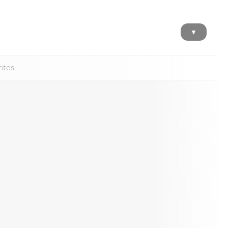
▼
ntes