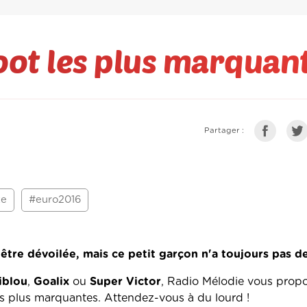
oot les plus marquan
Partager :
te
#euro2016
'être dévoilée, mais ce petit garçon n'a toujours pas d
iblou
,
Goalix
ou
Super Victor
, Radio Mélodie vous prop
es plus marquantes. Attendez-vous à du lourd !