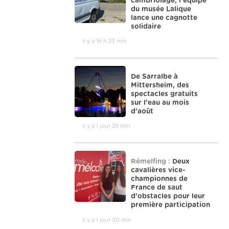
cambriolage, l’équipe
du musée Lalique
lance une cagnotte
solidaire
il y a 16 h 23 min
De Sarralbe à
Mittersheim, des
spectacles gratuits
sur l’eau au mois
d’août
il y a 1 jour 29 min
Rémelfing :
Deux
cavalières vice-
championnes de
France de saut
d’obstacles pour leur
première participation
il y a 1 jour 30 min