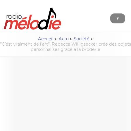
▼
Accueil
Actu
Société
''C’est vraiment de l’art'', Rebecca Willigsecker crée des objets
personnalisés grâce à la broderie