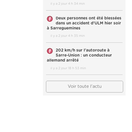
il y a 2 jour 4 h 34 min
Deux personnes ont été blessées
dans un accident d’ULM hier soir
à Sarreguemines
il y a 2 jour 4 h 35 min
202 km/h sur l'autoroute à
Sarre-Union : un conducteur
allemand arrêté
il y a 2 jour 18 h 53 min
Voir toute l'actu