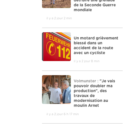
détruire une grenade
de la Seconde Guerre
mondiale
il y a 2 jour 2 min
Un motard grièvement
blessé dans un
accident de la route
avec un cycliste
il y a 2 jour 8 min
Volmunster :
"Je vais
pouvoir doubler ma
production", des
travaux de
modernisation au
moulin Arnet
il y a 2 jour 6 h 17 min