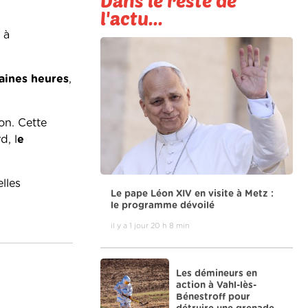
Dans le reste de
l'actu...
 à
haines heures
,
on. Cette
d, l
e
lles
Le pape Léon XIV en visite à Metz :
le programme dévoilé
il y a 1 jour 20 h 8 min
Les démineurs en
action à Vahl-lès-
Bénestroff pour