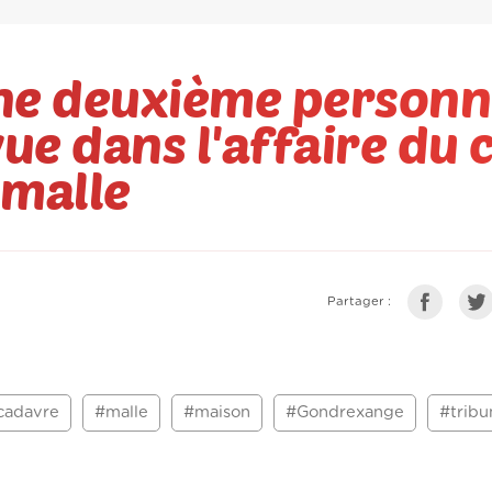
ne deuxième personn
ue dans l'affaire du 
 malle
Partager :
cadavre
#malle
#maison
#Gondrexange
#tribu