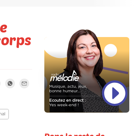
e
corps
Musique, actu, jeux,
bonne humeur...
Ecoutez en direct :
Yes week-end !
nal