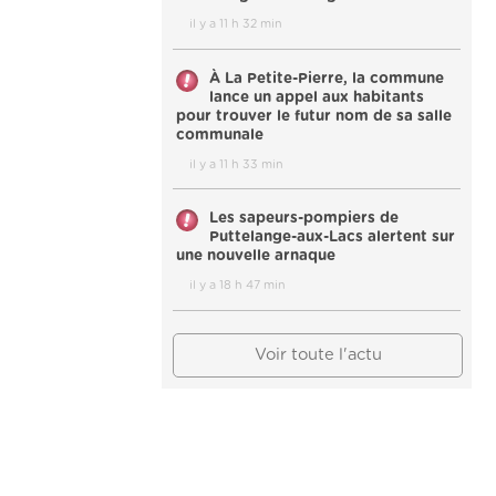
il y a 11 h 32 min
À La Petite-Pierre, la commune
lance un appel aux habitants
pour trouver le futur nom de sa salle
communale
il y a 11 h 33 min
Les sapeurs-pompiers de
Puttelange-aux-Lacs alertent sur
une nouvelle arnaque
il y a 18 h 47 min
Voir toute l'actu