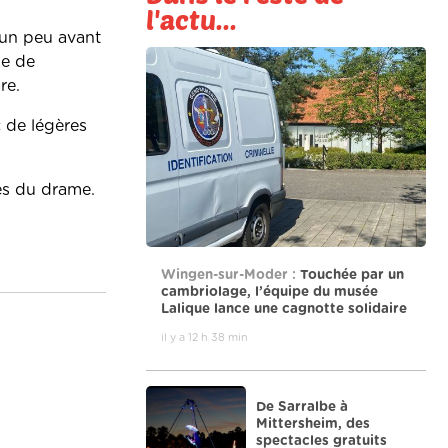
l'actu...
, un peu avant
ie de
ure.
c de légères
ces du drame.
Wingen-sur-Moder :
Touchée par un
cambriolage, l’équipe du musée
Lalique lance une cagnotte solidaire
il y a 12 h 38 min
De Sarralbe à
Mittersheim, des
spectacles gratuits