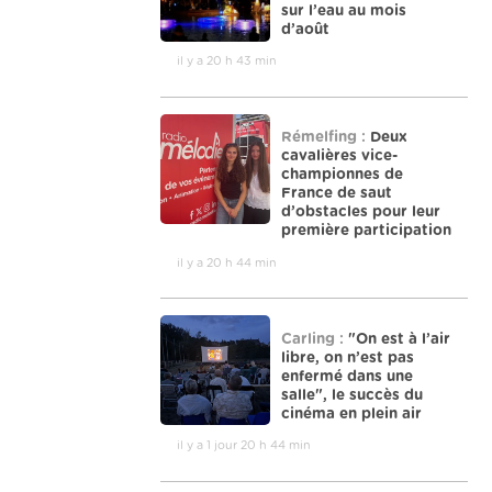
sur l’eau au mois
d’août
il y a 20 h 43 min
Rémelfing :
Deux
cavalières vice-
championnes de
France de saut
d’obstacles pour leur
première participation
il y a 20 h 44 min
Carling :
"On est à l’air
libre, on n’est pas
enfermé dans une
salle", le succès du
cinéma en plein air
il y a 1 jour 20 h 44 min