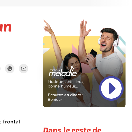
un
Musique, actu, jeux,
bonne humeur...
Ecoutez en direct :
Bonjour !
 frontal
Dans le reste de