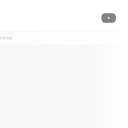
▼
rontal