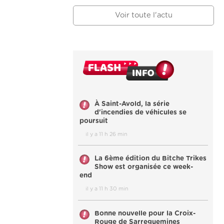
Voir toute l'actu
À Saint-Avold, la série
d'incendies de véhicules se
poursuit
il y a 11 h 26 min
La 6ème édition du Bitche Trikes
Show est organisée ce week-
end
il y a 11 h 30 min
Bonne nouvelle pour la Croix-
Rouge de Sarreguemines