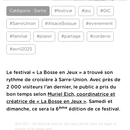
Catégorie : Sortie
#festival
#jeu
#GIC
#SarreUnion
#AlsaceBossue
#evenement
#familial
#plaisir
#partage
#corderie
#avril2025
Le festival « La Bosse en Jeux » a trouvé son
rythme de croisière à Sarre-Union.
Avec près de
2 000 visiteurs l’an dernier, le public a pris du
bon temps selon
Muriel Eich, coordinatrice et
créatrice de « La Bosse en Jeux »
. Samedi et
ème
dimanche, ce sera la 6
édition de ce festival.
Son N°1 - Un festival autour des jeux attire tous les âges le
temps d'un week-end