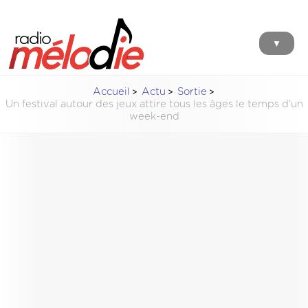
▼
Accueil
Actu
Sortie
Un festival autour des jeux attire tous les âges le temps d'un
week-end