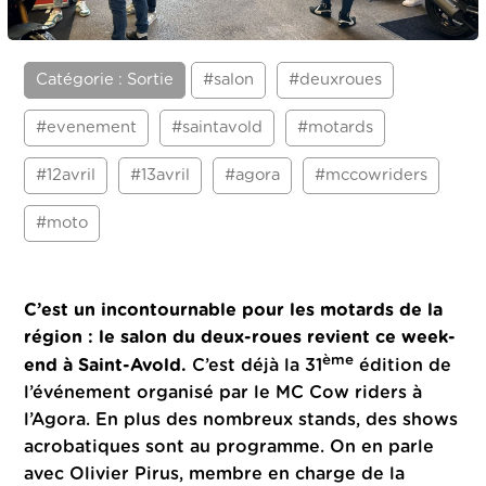
Catégorie : Sortie
#salon
#deuxroues
#evenement
#saintavold
#motards
#12avril
#13avril
#agora
#mccowriders
#moto
C’est un incontournable pour les motards de la
région : le salon du deux-roues revient ce week-
ème
end à Saint-Avold.
C’est déjà la 31
édition de
l’événement organisé par le MC Cow riders à
l’Agora. En plus des nombreux stands, des shows
acrobatiques sont au programme. On en parle
avec Olivier Pirus, membre en charge de la