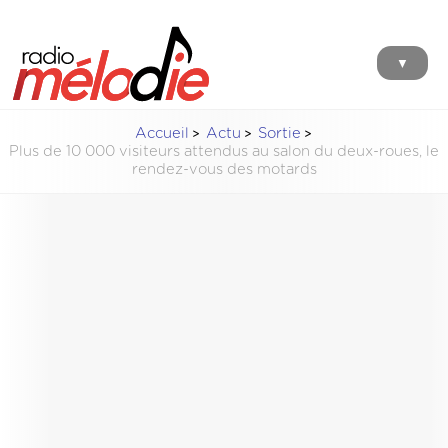
▼
Accueil
Actu
Sortie
Plus de 10 000 visiteurs attendus au salon du deux-roues, le
rendez-vous des motards