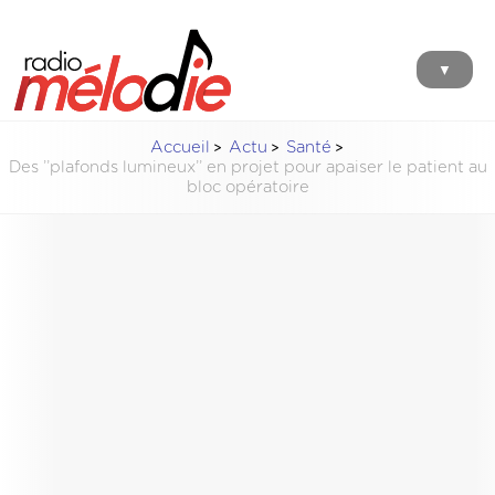
▼
Accueil
Actu
Santé
Des ’’plafonds lumineux’’ en projet pour apaiser le patient au
bloc opératoire