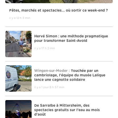
Fêtes, marchés et spectacles... où sortir ce week-end ?
il y a 12 h 3 min
Hervé Simon : une méthode pragmatique
pour transformer Saint-Avold
il y a 17 h 2 min
Wingen-sur-Moder :
Touchée par un
cambriolage, l’équipe du musée Lalique
lance une cagnotte solidaire
il y a 1 jour 8 h 57 min
De Sarralbe à Mittersheim, des
spectacles gratuits sur l’eau au mois
d’août