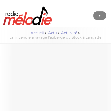
▼
Accueil
Actu
Actualité
Un incendie a ravagé l’auberge du Stock à Langatte