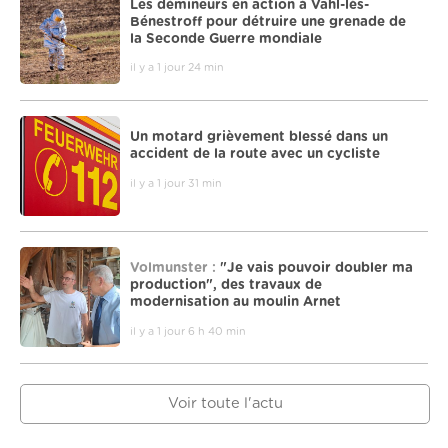
Les démineurs en action à Vahl-lès-
Bénestroff pour détruire une grenade de
la Seconde Guerre mondiale
il y a 1 jour 24 min
Un motard grièvement blessé dans un
accident de la route avec un cycliste
il y a 1 jour 31 min
Volmunster :
"Je vais pouvoir doubler ma
production", des travaux de
modernisation au moulin Arnet
il y a 1 jour 6 h 40 min
Voir toute l'actu