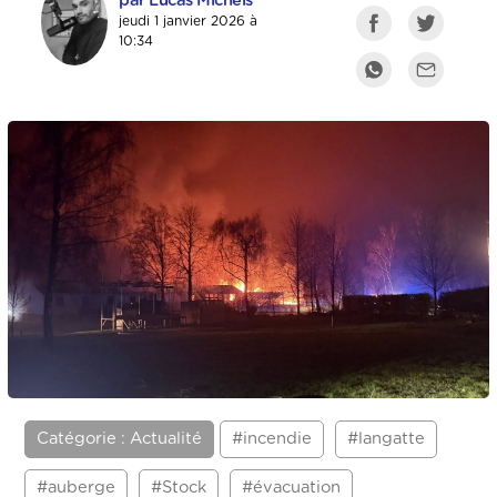
par Lucas Michels
jeudi 1 janvier 2026 à
10:34
Catégorie : Actualité
#incendie
#langatte
#auberge
#Stock
#évacuation