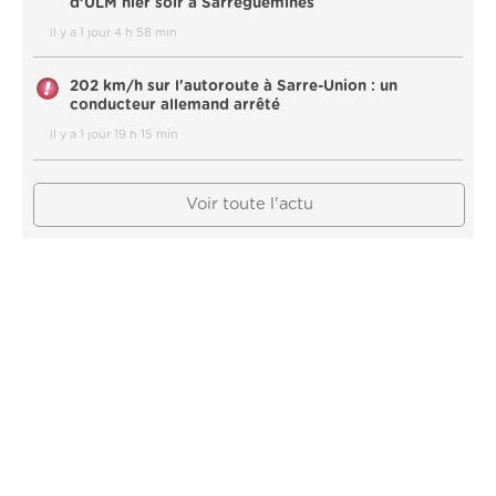
d’ULM hier soir à Sarreguemines
il y a 1 jour 4 h 58 min
202 km/h sur l'autoroute à Sarre-Union : un
conducteur allemand arrêté
il y a 1 jour 19 h 15 min
Voir toute l'actu