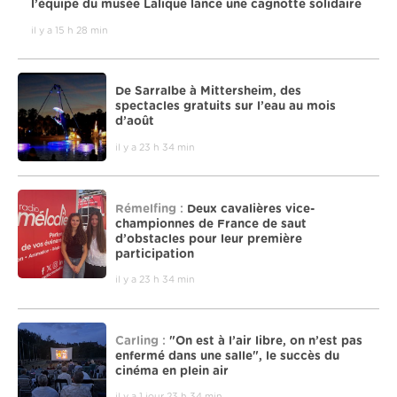
l’équipe du musée Lalique lance une cagnotte solidaire
il y a 15 h 28 min
De Sarralbe à Mittersheim, des
spectacles gratuits sur l’eau au mois
d’août
il y a 23 h 34 min
Rémelfing :
Deux cavalières vice-
championnes de France de saut
d’obstacles pour leur première
participation
il y a 23 h 34 min
Carling :
"On est à l’air libre, on n’est pas
enfermé dans une salle", le succès du
cinéma en plein air
il y a 1 jour 23 h 34 min