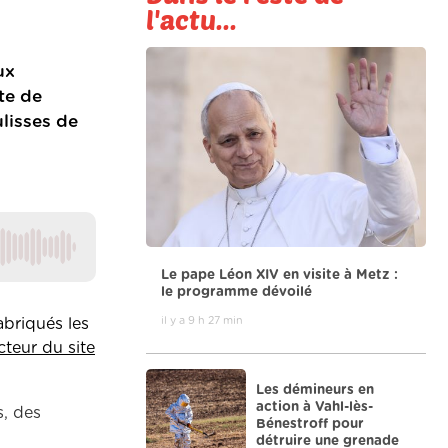
l'actu...
ux
te de
lisses de
Le pape Léon XIV en visite à Metz :
le programme dévoilé
il y a 9 h 27 min
abriqués les
cteur du site
Les démineurs en
action à Vahl-lès-
s, des
Bénestroff pour
détruire une grenade