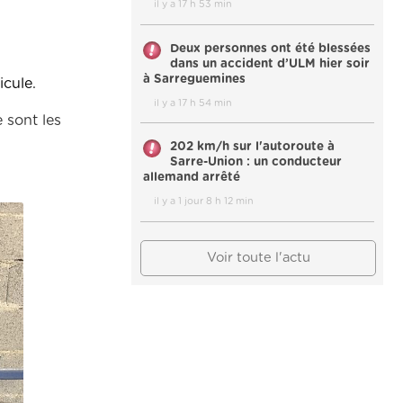
il y a 17 h 53 min
Deux personnes ont été blessées
dans un accident d’ULM hier soir
à Sarreguemines
icule.
il y a 17 h 54 min
 sont les
202 km/h sur l'autoroute à
Sarre-Union : un conducteur
allemand arrêté
il y a 1 jour 8 h 12 min
Voir toute l'actu