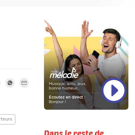
Musique, actu, jeux,
bonne humeur...
Ecoutez en direct :
Bonjour !
rteurs
Dans le reste de