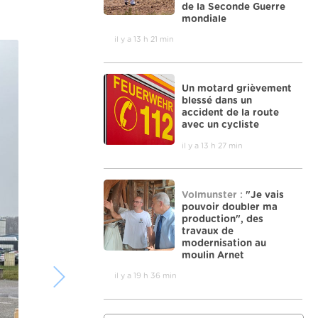
de la Seconde Guerre
mondiale
il y a 13 h 21 min
Un motard grièvement
blessé dans un
accident de la route
avec un cycliste
il y a 13 h 27 min
Volmunster :
"Je vais
pouvoir doubler ma
production", des
travaux de
modernisation au
moulin Arnet
il y a 19 h 36 min