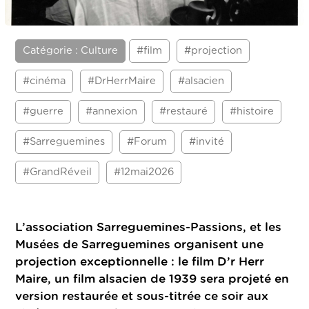
Catégorie : Culture
#film
#projection
#cinéma
#DrHerrMaire
#alsacien
#guerre
#annexion
#restauré
#histoire
#Sarreguemines
#Forum
#invité
#GrandRéveil
#12mai2026
L’association Sarreguemines-Passions, et les
Musées de Sarreguemines organisent une
projection exceptionnelle : le film D’r Herr
Maire, un film alsacien de 1939 sera projeté en
version restaurée et sous-titrée ce soir aux