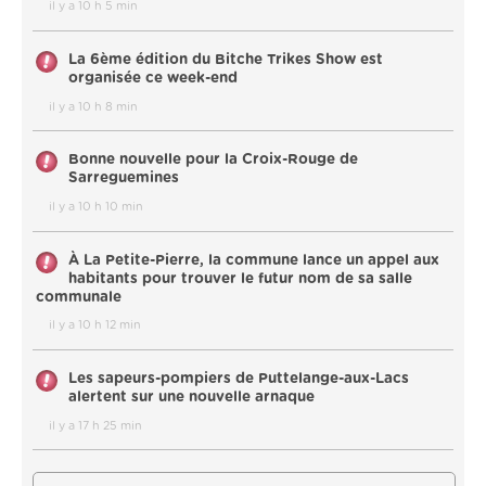
il y a 10 h 5 min
La 6ème édition du Bitche Trikes Show est
organisée ce week-end
il y a 10 h 8 min
Bonne nouvelle pour la Croix-Rouge de
Sarreguemines
il y a 10 h 10 min
À La Petite-Pierre, la commune lance un appel aux
habitants pour trouver le futur nom de sa salle
communale
il y a 10 h 12 min
Les sapeurs-pompiers de Puttelange-aux-Lacs
alertent sur une nouvelle arnaque
il y a 17 h 25 min