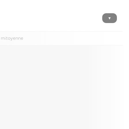
▼
n mitoyenne