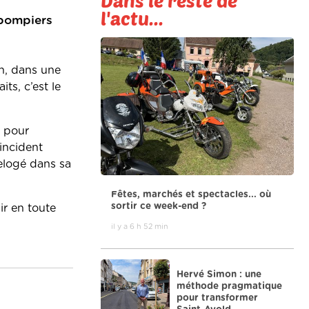
Dans le reste de
l'actu...
-pompiers
on, dans une
ts, c’est le
s pour
 incident
relogé dans sa
Fêtes, marchés et spectacles... où
sortir ce week-end ?
ir en toute
il y a 6 h 52 min
Hervé Simon : une
méthode pragmatique
pour transformer