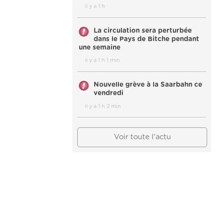
il y a 1 h
La circulation sera perturbée
dans le Pays de Bitche pendant
une semaine
il y a 1 h 1 min
Nouvelle grève à la Saarbahn ce
vendredi
il y a 1 h 2 min
Voir toute l'actu