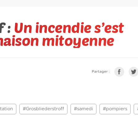
f :
Un incendie s’est
maison mitoyenne
Partager :
tation
#Grosbliederstroff
#samedi
#pompiers