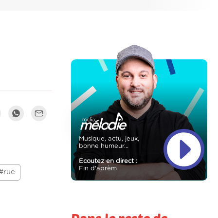
Musique, actu, jeux,
bonne humeur...
Ecoutez en direct :
Fin d'aprèm
#rue