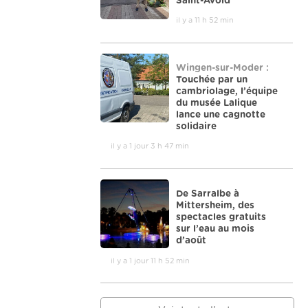
Saint-Avold
il y a 11 h 52 min
Wingen-sur-Moder :
Touchée par un
cambriolage, l’équipe
du musée Lalique
lance une cagnotte
solidaire
il y a 1 jour 3 h 47 min
De Sarralbe à
Mittersheim, des
spectacles gratuits
sur l’eau au mois
d’août
il y a 1 jour 11 h 52 min