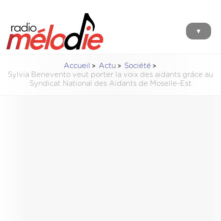
▼
Accueil
Actu
Société
Sylvia Benevento veut porter la voix des aidants grâce au
Syndicat National des Aidants de Moselle-Est