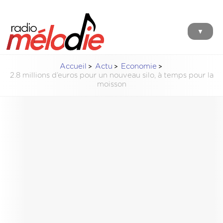
▼
Accueil
Actu
Economie
2.8 millions d’euros pour un nouveau silo, à temps pour la
moisson