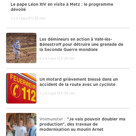
Le pape Léon XIV en visite à Metz : le programme
dévoilé
il y a 1 jour 8 h 35 min
Les démineurs en action à Vahl-lès-
Bénestroff pour détruire une grenade de
la Seconde Guerre mondiale
il y a 1 jour 12 h 29 min
Un motard grièvement blessé dans un
accident de la route avec un cycliste
il y a 1 jour 12 h 35 min
Volmunster :
"Je vais pouvoir doubler ma
production", des travaux de
modernisation au moulin Arnet