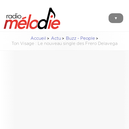
▼
Accueil
Actu
Buzz - People
Ton Visage : Le nouveau single des Frero Delavega