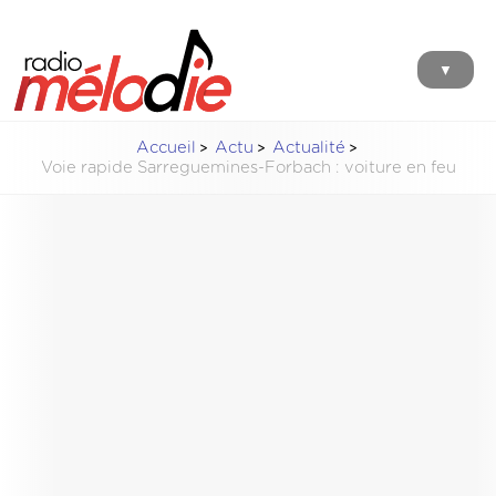
▼
Accueil
Actu
Actualité
Voie rapide Sarreguemines-Forbach : voiture en feu