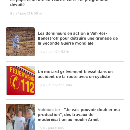
Le pape Léon XIV en visite à Metz : le programme
dévoilé
il y a 1 jour 13 h 58 min
Les démineurs en action à Vahl-lès-
Bénestroff pour détruire une grenade de
la Seconde Guerre mondiale
il y a 1 jour 17 h 52 min
Un motard grièvement blessé dans un
accident de la route avec un cycliste
il y a 1 jour 17 h 59 min
Volmunster :
"Je vais pouvoir doubler ma
production", des travaux de
modernisation au moulin Arnet
il y a 2 jour 8 min