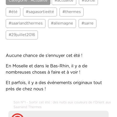
Catégorie : Actualité
#actualité
#sortie
#été
#sagasortieété
#thermes
#saarlandthermes
#allemagne
#sarre
#29juillet2016
Aucune chance de s’ennuyer cet été !
En Moselle et dans le Bas-Rhin, il y a de
nombreuses choses à faire et à voir !
Et parfois, il y a des événements originaux tout
près de chez nous !
Son N°1 - Sortir cet été : des nuits aux couleurs de l'Orient aux
Saarland Thermes