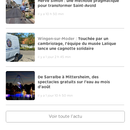
Hervé Simon : une méthode pragmatique
pour transformer Saint-Avold
il y a 10 h 50 min
Wingen-sur-Moder :
Touchée par un
cambriolage, l’équipe du musée Lalique
lance une cagnotte solidaire
il y a 1 jour 2 h 45 min
De Sarralbe à Mittersheim, des
spectacles gratuits sur l’eau au mois
d’août
il y a 1 jour 10 h 50 min
Voir toute l'actu