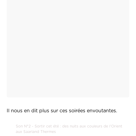
Il nous en dit plus sur ces soirées envoutantes.
Son N°2 - Sortir cet été : des nuits aux couleurs de l'Orient
aux Saarland Thermes