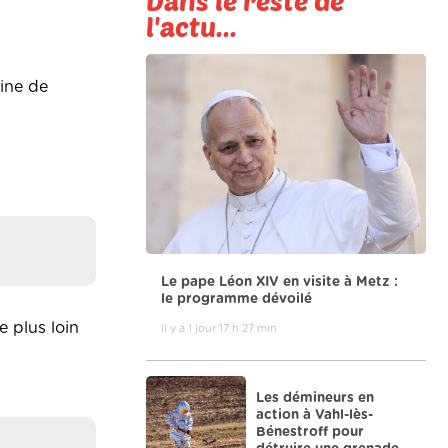
Dans le reste de
l'actu...
nine de
Le pape Léon XIV en visite à Metz :
le programme dévoilé
e plus loin
il y a 1 jour 17 h 27 min
Les démineurs en
action à Vahl-lès-
Bénestroff pour