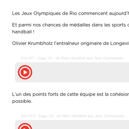
Les Jeux Olympiques de Rio commencent aujourd’h
Et parmi nos chances de médailles dans les sports c
handball !
Olivier Krumbholz l'entraîneur originaire de Longevil
Son N°1 - Saga JO : de Metz Handball aux Jeux Olympiques
L’un des points forts de cette équipe est la cohésion
possible.
Son N°2 - Saga JO : de Metz Handball aux Jeux Olympiques