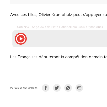
Avec ces filles, Olivier Krumbholz peut s’appuyer s
Son N°3 - Saga JO : de Metz Handball aux Jeux Olympiques
Les Françaises débuteront la compétition demain f
Partager cet article :