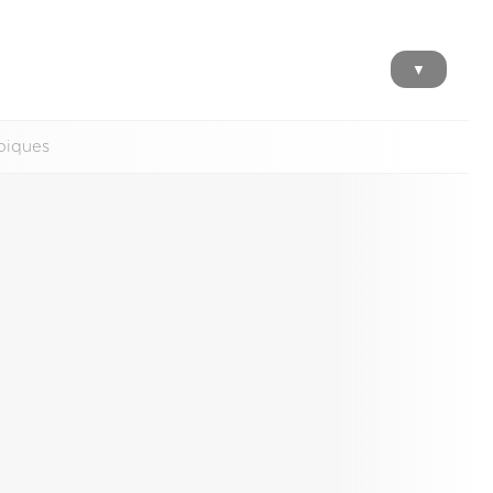
▼
piques