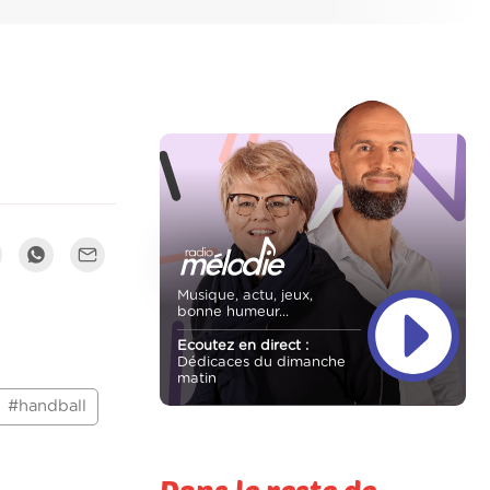
Musique, actu, jeux,
bonne humeur...
Ecoutez en direct :
Dédicaces du dimanche
matin
#handball