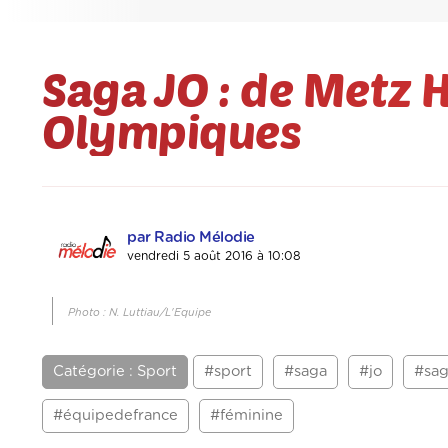
Saga JO : de Metz 
Olympiques
par Radio Mélodie
vendredi 5 août 2016 à 10:08
Photo : N. Luttiau/L'Equipe
Catégorie : Sport
#sport
#saga
#jo
#sag
#équipedefrance
#féminine