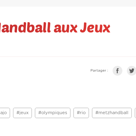
Handball aux Jeux
Partager :
ajo
#jeux
#olympiques
#rio
#metzhandball