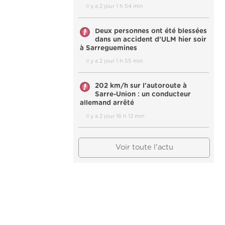
il y a 2 jour 1 h 54 min
Deux personnes ont été blessées
dans un accident d’ULM hier soir
à Sarreguemines
il y a 2 jour 1 h 55 min
202 km/h sur l'autoroute à
Sarre-Union : un conducteur
allemand arrêté
il y a 2 jour 16 h 12 min
Voir toute l'actu