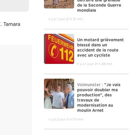
détruire une grenade
de la Seconde Guerre
mondiale
il y a 1 jour 21 h 21 min
E. Tamara
Un motard grièvement
blessé dans un
accident de la route
avec un cycliste
il y a 1 jour 21 h 28 min
Volmunster :
"Je vais
pouvoir doubler ma
production", des
travaux de
modernisation au
moulin Arnet
il y a 2 jour 3 h 37 min