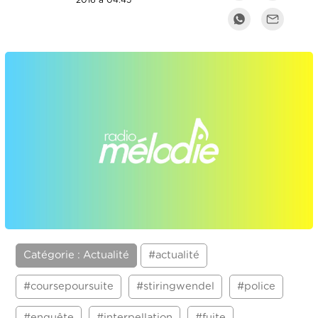
2016 à 04:45
Catégorie : Actualité
#actualité
#coursepoursuite
#stiringwendel
#police
#enquête
#interpellation
#fuite