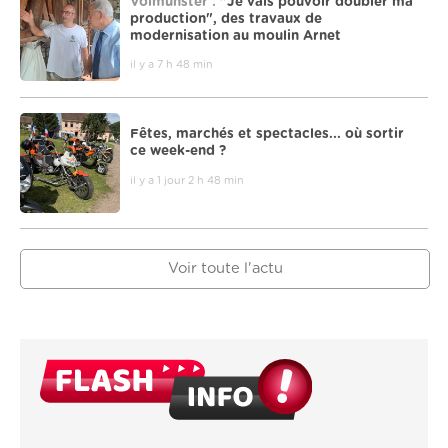
Volmunster :
"Je vais pouvoir doubler ma
production", des travaux de
modernisation au moulin Arnet
il y a 7 h 48 min
Fêtes, marchés et spectacles... où sortir
ce week-end ?
il y a 1 jour 2 h 48 min
Voir toute l'actu