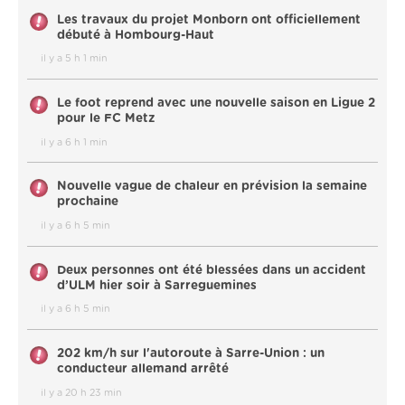
Les travaux du projet Monborn ont officiellement
débuté à Hombourg-Haut
il y a 5 h 1 min
Le foot reprend avec une nouvelle saison en Ligue 2
pour le FC Metz
il y a 6 h 1 min
Nouvelle vague de chaleur en prévision la semaine
prochaine
il y a 6 h 5 min
Deux personnes ont été blessées dans un accident
d’ULM hier soir à Sarreguemines
il y a 6 h 5 min
202 km/h sur l'autoroute à Sarre-Union : un
conducteur allemand arrêté
il y a 20 h 23 min