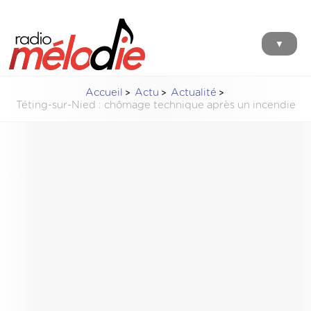
▼
Accueil
Actu
Actualité
Téting-sur-Nied : chômage technique après un incendie