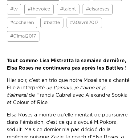
#tv
#thevoice
#talent
#elsaroses
#cocheren
#battle
#30avril2017
#01mai2017
Tout comme Lisa Mistretta la semaine dernière,
Elsa Roses ne continuera pas après les Battles !
Hier soir, c'est en trio que notre Mosellane a chanté.
Elle a interprété
Je t'aimais, je t'aime et je
t'aimerai
de Francis Cabrel avec Alexandre Sookia
et Colour of Rice.
Elsa Roses a montré qu'elle méritait de poursuivre
dans l'émission, c'est ce qu'a avoué M.Pokora,
séduit. Mais ce dernier n'a pas décidé de la
repêcher puisque Zazie, la coach d'Elsa Roses, a