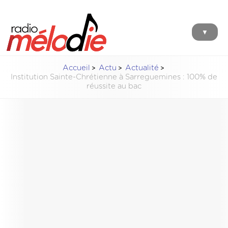
▼
Accueil
Actu
Actualité
Institution Sainte-Chrétienne à Sarreguemines : 100% de
réussite au bac